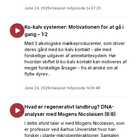
June 24, 2026
•
Season 1
•
Episode 2
•
37:20
Ko-kalv systemer: Motivationen for at gå i
gang – 1:2
Mød 3 økologiske mælkeproducenter, som driver
deres gård med ko-kalv kontakt - alle med
forskellige udgaver af ammetantesystem. Hør
hvordan skiftet til ko-kalv kontakt kan motiveres af
meget forskellige årsager - fra et ønske om at
flytte dyrev...
June 24, 2026
•
Season 1
•
Episode 1
•
26:48
Hvad er regenerativt landbrug? DNA-
analyser med Mogens Nicolaisen (8:8)
I dette afsnit taler vi med Mogens Nicolaisen, som
er professor ved Aarhus Universitet hvor han
forsker i plante-mikrobeinteraktioner. Samtalen