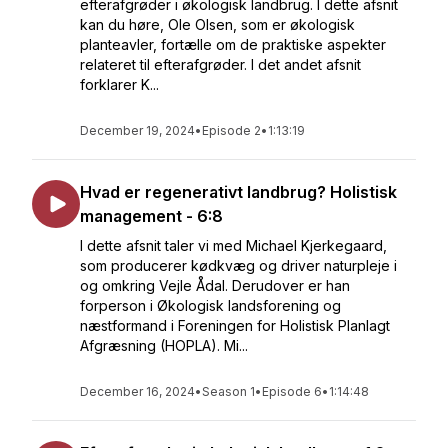
efterafgrøder i økologisk landbrug. I dette afsnit
kan du høre, Ole Olsen, som er økologisk
planteavler, fortælle om de praktiske aspekter
relateret til efterafgrøder. I det andet afsnit
forklarer K...
December 19, 2024
•
Episode 2
•
1:13:19
Hvad er regenerativt landbrug? Holistisk
management - 6:8
I dette afsnit taler vi med Michael Kjerkegaard,
som producerer kødkvæg og driver naturpleje i
og omkring Vejle Ådal. Derudover er han
forperson i Økologisk landsforening og
næstformand i Foreningen for Holistisk Planlagt
Afgræsning (HOPLA). Mi...
December 16, 2024
•
Season 1
•
Episode 6
•
1:14:48