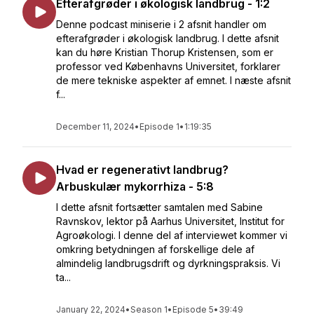
Efterafgrøder i økologisk landbrug - 1:2
Denne podcast miniserie i 2 afsnit handler om
efterafgrøder i økologisk landbrug. I dette afsnit
kan du høre Kristian Thorup Kristensen, som er
professor ved Københavns Universitet, forklarer
de mere tekniske aspekter af emnet. I næste afsnit
f...
December 11, 2024
•
Episode 1
•
1:19:35
Hvad er regenerativt landbrug?
Arbuskulær mykorrhiza - 5:8
I dette afsnit fortsætter samtalen med Sabine
Ravnskov, lektor på Aarhus Universitet, Institut for
Agroøkologi. I denne del af interviewet kommer vi
omkring betydningen af forskellige dele af
almindelig landbrugsdrift og dyrkningspraksis. Vi
ta...
January 22, 2024
•
Season 1
•
Episode 5
•
39:49