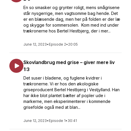
En so smasker og grynter roligt, mens smågrisene
står nysgerrige, men vagtsomme bag hende. Det
er en blæsende dag, men her på folden er der læ
og skygge for sommersolen. Kom med ind under
trækronerne hos Bertel Hestbjerg, der i mer...
June 12, 2023
•
Episode 2
•
20:05
Skovlandbrug med grise – giver mere liv
1:3
Det suser i bladene, og fuglene kvidrer i
trækronerne. Vi er hos den økologiske
griseproducent Bertel Hestbjerg i Vestjylland. Han
har ikke blot plantet bælter af popler ude i
markerne, men eksperimenterer i kommende
grisefolde også med at blan...
June 12, 2023
•
Episode 1
•
30:41