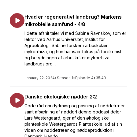
Hvad er regenerativt landbrug? Markens
mikrobielle samfund - 4:8
I dette afsnit taler vi med Sabine Ravnskov, som er
lektor ved Aarhus Universitet, Institut for
Agroøkologi. Sabine forsker i arbuskulær
mykorrhiza, og hun har især fokus på forekomst
og betydningen af arbuskulær mykorrhiza i
landbrugsjord....
January 22, 2024
•
Season 1
•
Episode 4
•
35:49
Danske økologiske nødder 2:2
Gode råd om dyrkning og pasning af nøddetræer
samt afsætning af nødderI denne podcast deler
Lars Westergaard, ejer af den økologiske
planteskole Westergaards Planteskole, ud af sin
viden om nøddetræer og nøddeproduktion i
Danmark. Han fo...